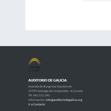
AUDITORIO DE GALICIA
Avenida do Burgo das Nacións s/n
15705 Santiago de Compostela - A Coruña
Tlf: 981 552 290
Información:
info@auditoriodegalicia.org
Ir a Contacto