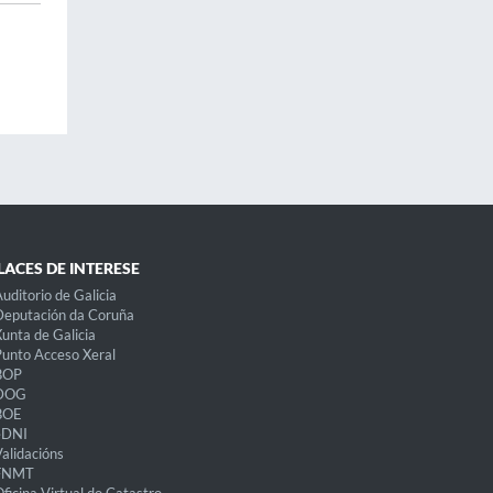
LACES DE INTERESE
uditorio de Galicia
eputación da Coruña
unta de Galicia
unto Acceso Xeral
BOP
DOG
BOE
eDNI
alidacións
FNMT