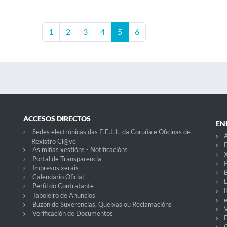
1
2
3
4
5
6
ACCESOS DIRECTOS
EN
Sedes electrónicas das E.E.L.L. da Coruña e Oficinas de
A
Rexistro Cl@ve
D
As miñas xestións - Notificacións
X
Portal de Transparencia
P
Impresos xerais
Calendario Oficial
Perfil do Contratante
Taboleiro de Anuncios
Buzón de Suxerencias, Queixas ou Reclamacións
V
Verificación de Documentos