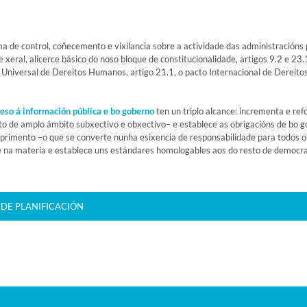
 de control, coñecemento e vixilancia sobre a actividade das administracións p
e xeral, alicerce básico do noso bloque de constitucionalidade, artigos 9.2 e 2
niversal de Dereitos Humanos, artigo 21.1, o pacto Internacional de Dereitos C
eso á información pública e bo goberno
ten un triplo alcance: incrementa e ref
to de amplo ámbito subxectivo e obxectivo– e establece as obrigacións de bo g
primento –o que se converte nunha esixencia de responsabilidade para todos os
e na materia e establece uns estándares homologables aos do resto de democra
 DE PLANIFICACIÓN