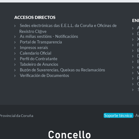
ACCESOS DIRECTOS
EN
Sedes electrónicas das E.E.L.L. da Coruña e Oficinas de
A
Rexistro Cl@ve
D
As miñas xestións - Notificacións
X
Portal de Transparencia
P
Impresos xerais
Calendario Oficial
Perfil do Contratante
Taboleiro de Anuncios
Buzón de Suxerencias, Queixas ou Reclamacións
V
Verificación de Documentos
O
Soporte técnico
Ac
Provincial da Coruña
-