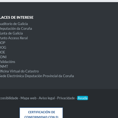
LACES DE INTERESE
uditorio de Galicia
eputación da Coruña
unta de Galicia
unto Acceso Xeral
BOP
DOG
BOE
eDNI
alidacións
FNMT
ficina Virtual do Catastro
Sede Electrónica Deputación Provincial da Coruña
cesibilidade
Mapa web
Aviso legal
Privacidade
Axuda
-
-
-
-