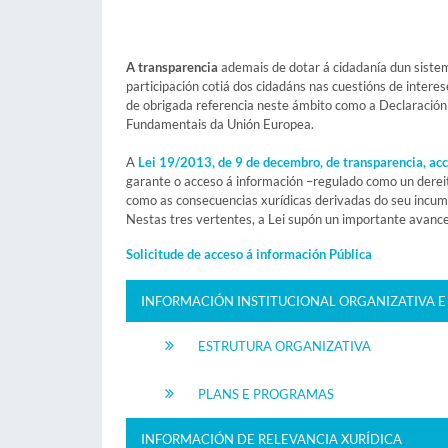
A transparencia
ademais de dotar á cidadanía dun sistema
participación cotiá dos cidadáns nas cuestións de interes
de obrigada referencia neste ámbito como a Declaración U
Fundamentais da Unión Europea.
A
Lei 19/2013, de 9 de decembro, de transparencia, acc
garante o acceso á información –regulado como un derei
como as consecuencias xurídicas derivadas do seu incum
Nestas tres vertentes, a Lei supón un importante avanc
Solicitude de acceso á información Pública
INFORMACIÓN INSTITUCIONAL ORGANIZATIVA E
ESTRUTURA ORGANIZATIVA
PLANS E PROGRAMAS
INFORMACIÓN DE RELEVANCIA XURÍDICA