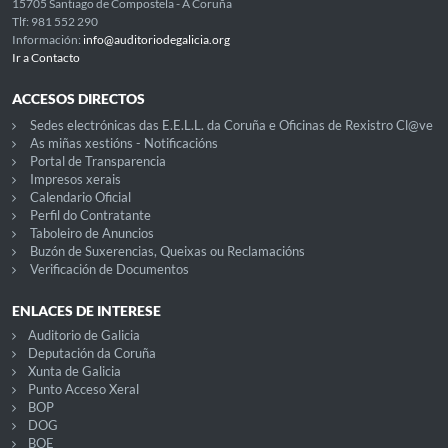
15705 Santiago de Compostela - A Coruña
Tlf: 981 552 290
Información:
info@auditoriodegalicia.org
Ir a Contacto
ACCESOS DIRECTOS
Sedes electrónicas das E.E.L.L. da Coruña e Oficinas de Rexistro Cl@ve
As miñas xestións - Notificacións
Portal de Transparencia
Impresos xerais
Calendario Oficial
Perfil do Contratante
Taboleiro de Anuncios
Buzón de Suxerencias, Queixas ou Reclamacións
Verificación de Documentos
ENLACES DE INTERESE
Auditorio de Galicia
Deputación da Coruña
Xunta de Galicia
Punto Acceso Xeral
BOP
DOG
BOE