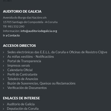
AUDITORIO DE GALICIA
Avenida do Burgo das Nacións s/n
15705 Santiago de Compostela - A Coruña
Tlf: 981 552 290
Información:
info@auditoriodegalicia.org
Ir a Contacto
ACCESOS DIRECTOS
Sedes electrónicas das E.E.L.L. da Coruña e Oficinas de Rexistro Cl@ve
As miñas xestións - Notificacións
Portal de Transparencia
Impresos xerais
Calendario Oficial
Perfil do Contratante
Taboleiro de Anuncios
Buzón de Suxerencias, Queixas ou Reclamacións
Verificación de Documentos
ENLACES DE INTERESE
Auditorio de Galicia
Deputación da Coruña