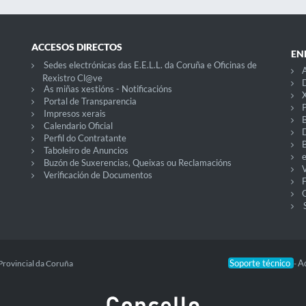
ACCESOS DIRECTOS
EN
Sedes electrónicas das E.E.L.L. da Coruña e Oficinas de
A
Rexistro Cl@ve
D
As miñas xestións - Notificacións
X
Portal de Transparencia
P
Impresos xerais
Calendario Oficial
Perfil do Contratante
Taboleiro de Anuncios
Buzón de Suxerencias, Queixas ou Reclamacións
V
Verificación de Documentos
O
Soporte técnico
Ac
Provincial da Coruña
-