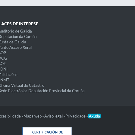
LACES DE INTERESE
uditorio de Galicia
eputación da Coruña
unta de Galicia
unto Acceso Xeral
BOP
DOG
BOE
eDNI
alidacións
FNMT
ficina Virtual do Catastro
Sede Electrónica Deputación Provincial da Coruña
cesibilidade
Mapa web
Aviso legal
Privacidade
Axuda
-
-
-
-