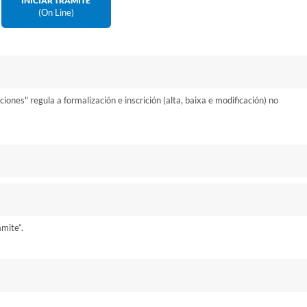
INICIAR TRÁMITE
(on Line)
nes" regula a formalización e inscrición (alta, baixa e modificación) no
ámite”.