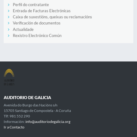
Perfil do contratante
Entrada de Facturas Electrónicas
Caixa de suxestións, queixas ou reclamacións
Verificación de documentos
Actualidade
Rexistro Electrónico Común
AUDITORIO DE GALICIA
Avenida do Burgo das Nacións s/n
15705 Santiago de Compostela - A Coruña
Tlf: 981 552 290
Información:
info@auditoriodegalicia.org
Ir a Contacto