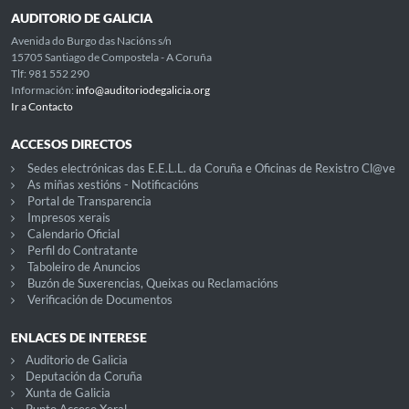
AUDITORIO DE GALICIA
Avenida do Burgo das Nacións s/n
15705 Santiago de Compostela - A Coruña
Tlf: 981 552 290
Información:
info@auditoriodegalicia.org
Ir a Contacto
ACCESOS DIRECTOS
Sedes electrónicas das E.E.L.L. da Coruña e Oficinas de Rexistro Cl@ve
As miñas xestións - Notificacións
Portal de Transparencia
Impresos xerais
Calendario Oficial
Perfil do Contratante
Taboleiro de Anuncios
Buzón de Suxerencias, Queixas ou Reclamacións
Verificación de Documentos
ENLACES DE INTERESE
Auditorio de Galicia
Deputación da Coruña
Xunta de Galicia