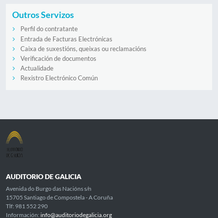
Outros Servizos
Perfil do contratante
Entrada de Facturas Electrónicas
Caixa de suxestións, queixas ou reclamacións
Verificación de documentos
Actualidade
Rexistro Electrónico Común
AUDITORIO DE GALICIA
Avenida do Burgo das Nacións s/n
15705 Santiago de Compostela - A Coruña
Tlf: 981 552 290
Información:
info@auditoriodegalicia.org