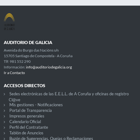
AUDITORIO DE GALICIA
Avenida do Burgo das Nacións s/n
15705 Santiago de Compostela - A Coruña
Tlf: 981 552 290
Información:
info@auditoriodegalicia.org
Ir a Contacto
ACCESOS DIRECTOS
Sedes electrónicas de las E.E.L.L. de A Coruña y oficinas de registro
Cl@ve
Mis gestiones - Notificaciones
Portal de Transparencia
Impresos generales
Calendario Oficial
Perfil del Contratante
Tablón de Anuncios
Buzón de Sugerencias, Quejas o Reclamaciones