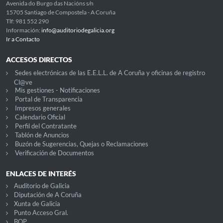
Avenida do Burgo das Nacións s/n
15705 Santiago de Compostela - A Coruña
Tlf: 981 552 290
Información:
info@auditoriodegalicia.org
Ir a Contacto
ACCESOS DIRECTOS
Sedes electrónicas de las E.E.L.L. de A Coruña y oficinas de registro
Cl@ve
Mis gestiones - Notificaciones
Portal de Transparencia
Impresos generales
Calendario Oficial
Perfil del Contratante
Tablón de Anuncios
Buzón de Sugerencias, Quejas o Reclamaciones
Verificación de Documentos
ENLACES DE INTERÉS
Auditorio de Galicia
Diputación de A Coruña
Xunta de Galicia
Punto Acceso Gral.
BOP