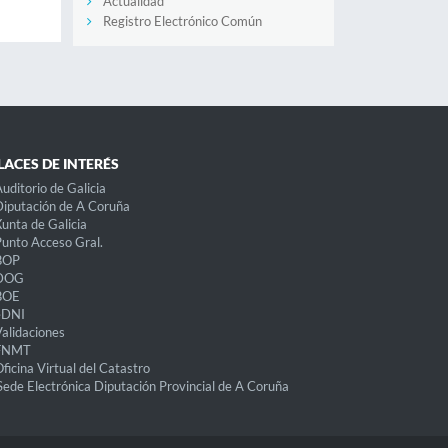
Actualidad
Registro Electrónico Común
LACES DE INTERÉS
uditorio de Galicia
iputación de A Coruña
unta de Galicia
unto Acceso Gral.
BOP
DOG
BOE
eDNI
alidaciones
FNMT
ficina Virtual del Catastro
Sede Electrónica Diputación Provincial de A Coruña