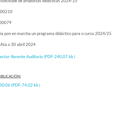
e solicitude de propostas didácticas 2024-25
000210
000079
cia pon en marcha un programa didáctico para o curso 2024/25
 Ata o 30 abril 2024
rector-Xerente Auditorio
(PDF-240,07 kb )
ublicación:
:30:06
(PDF-74,02 kb )