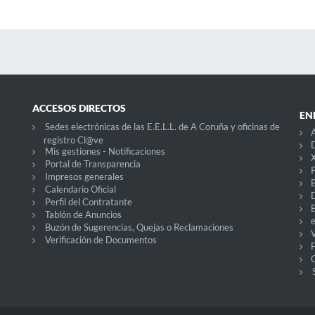
ACCESOS DIRECTOS
EN
Sedes electrónicas de las E.E.L.L. de A Coruña y oficinas de
A
registro Cl@ve
D
Mis gestiones - Notificaciones
X
Portal de Transparencia
P
Impresos generales
Calendario Oficial
Perfil del Contratante
Tablón de Anuncios
Buzón de Sugerencias, Quejas o Reclamaciones
V
Verificación de Documentos
O