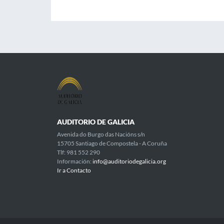
AUDITORIO DE GALICIA
Avenida do Burgo das Nacións s/n
15705 Santiago de Compostela - A Coruña
Tlf: 981 552 290
Información:
info@auditoriodegalicia.org
Ir a Contacto